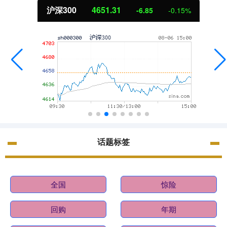
沪深300
4651.31
-6.85
-0.15%
话题标签
全国
惊险
回购
年期