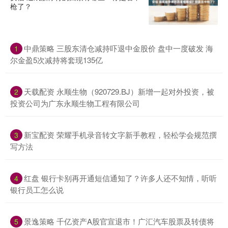
枪了？
中鼎策略 三股东清仓减持吓退中金股价 盘中一度破发 海
1
尔金盈5次减持将套现135亿
天载配资 永顺生物（920729.BJ）新增一起对外投资，被
2
投资公司为广东永顺生物工程有限公司
新宝配资 荣耀手机录音转文字新手教程，轻松学会规范撰
3
写方法
红盘 银行卡别再开通短信通知了？许多人还不知情，听听
4
银行员工怎么说
景逸策略 千亿资产A股官宣退市！广汇汽车股票及转债将
5