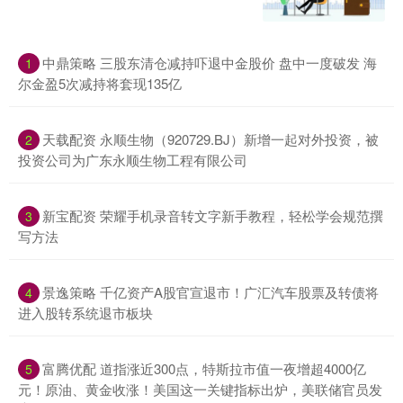
中鼎策略 三股东清仓减持吓退中金股价 盘中一度破发 海
1
尔金盈5次减持将套现135亿
天载配资 永顺生物（920729.BJ）新增一起对外投资，被
2
投资公司为广东永顺生物工程有限公司
新宝配资 荣耀手机录音转文字新手教程，轻松学会规范撰
3
写方法
景逸策略 千亿资产A股官宣退市！广汇汽车股票及转债将
4
进入股转系统退市板块
富腾优配 道指涨近300点，特斯拉市值一夜增超4000亿
5
元！原油、黄金收涨！美国这一关键指标出炉，美联储官员发