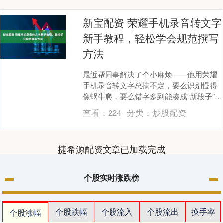
新宝配资 荣耀手机录音转文字
新手教程，轻松学会规范撰写
方法
最近帮同事解决了个小麻烦——他用荣耀
手机录音转文字总搞不定，要么识别慢得
像蜗牛爬，要么错字多到能凑成“新段子”，
急得他拍着手机说“这玩意儿比我手写还费
查看：
224
分类：
炒股配资
劲”。我笑....
捷希源配资文章已加载完成
个股实时涨跌榜
个股跌幅
个股流入
个股流出
换手率
个股涨幅