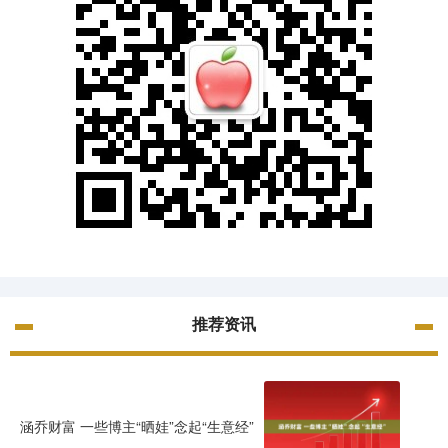
推荐资讯
涵乔财富 一些博主“晒娃”念起“生意经”