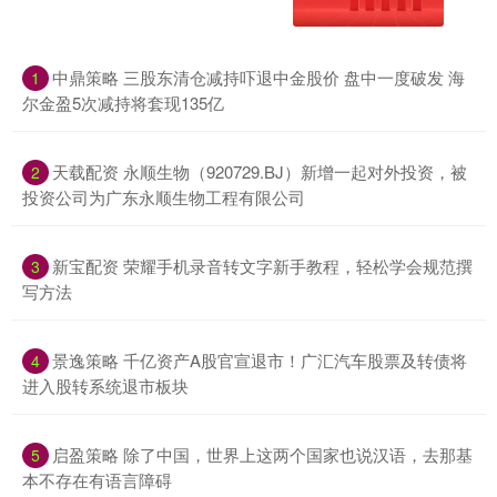
中鼎策略 三股东清仓减持吓退中金股价 盘中一度破发 海
1
尔金盈5次减持将套现135亿
天载配资 永顺生物（920729.BJ）新增一起对外投资，被
2
投资公司为广东永顺生物工程有限公司
新宝配资 荣耀手机录音转文字新手教程，轻松学会规范撰
3
写方法
景逸策略 千亿资产A股官宣退市！广汇汽车股票及转债将
4
进入股转系统退市板块
启盈策略 除了中国，世界上这两个国家也说汉语，去那基
5
本不存在有语言障碍