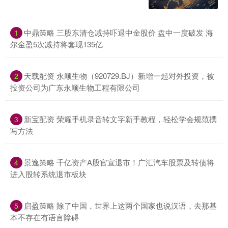
中鼎策略 三股东清仓减持吓退中金股价 盘中一度破发 海
1
尔金盈5次减持将套现135亿
天载配资 永顺生物（920729.BJ）新增一起对外投资，被
2
投资公司为广东永顺生物工程有限公司
新宝配资 荣耀手机录音转文字新手教程，轻松学会规范撰
3
写方法
景逸策略 千亿资产A股官宣退市！广汇汽车股票及转债将
4
进入股转系统退市板块
启盈策略 除了中国，世界上这两个国家也说汉语，去那基
5
本不存在有语言障碍