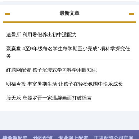
最新文章
速盈所 利用暑假养出初中适配力
聚赢盘 4至9年级每名学生每学期至少完成1项科学探究任
务
红腾网配资 孩子沉浸式学习科学用眼知识
明福今投 丰富暑期生活 让孩子在轻松氛围中快乐成长
股天乐 唐嫣罗晋一家温馨画面打破谣言
捷希源配资
炒股配资
专业网上配资
正规配资公司官网