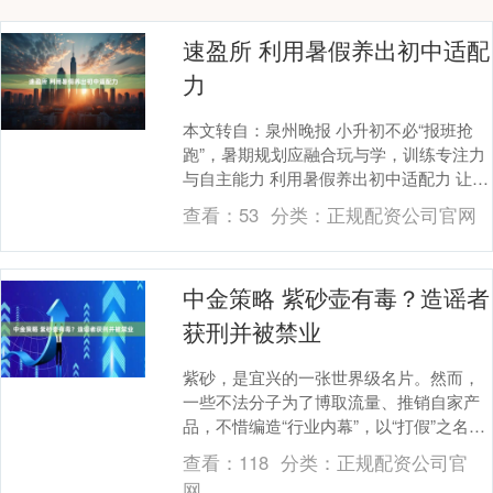
速盈所 利用暑假养出初中适配
力
本文转自：泉州晚报 小升初不必“报班抢
跑”，暑期规划应融合玩与学，训练专注力
与自主能力 利用暑假养出初中适配力 让孩
子组织一场球赛，是一次成长锻炼。
查看：
53
分类：
正规配资公司官网
（CFP） ....
中金策略 紫砂壶有毒？造谣者
获刑并被禁业
紫砂，是宜兴的一张世界级名片。然而，
一些不法分子为了博取流量、推销自家产
品，不惜编造“行业内幕”，以“打假”之名
行“造假”之实，严重扰乱了市场秩序，抹
查看：
118
分类：
正规配资公司官
黑“宜兴紫....
网