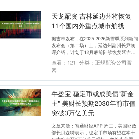
天龙配资 吉林延边州将恢复
11个国内外重点城市航线
据吉林发布，在2025-2026新雪季系列新闻
发布会（第二场）上，延边州副州长尹朝
晖介绍，计划于12月底前陆续恢复延吉至
广州、天津、重庆、贵阳以及韩国釜山等
查看：
121
分类：
正规配资公司官
11....
网
牛盈宝 稳定币或成美债“新金
主” 美财长预期2030年前市值
突破3万亿美元
文章来源：智通财经APP 周三，美国财政
部长贝森特表示，稳定币市场有望在本十