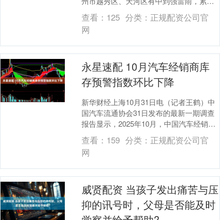
州市越秀区、天河区有中到强雷雨，累计
雨量30-50毫米，并伴有8级左右阵风和雷
查看：
125
分类：
正规配资公司官
电。 截至....
网
永星速配 10月汽车经销商库
存预警指数环比下降
新华财经上海10月31日电（记者王鹤）中
国汽车流通协会31日发布的最新一期调查
报告显示，2025年10月，中国汽车经销商
库存预警指数为52.6%，同比上升2.1....
查看：
159
分类：
正规配资公司官
网
威贤配资 当孩子发出痛苦与压
抑的讯号时，父母是否能及时
觉察并给予帮助?