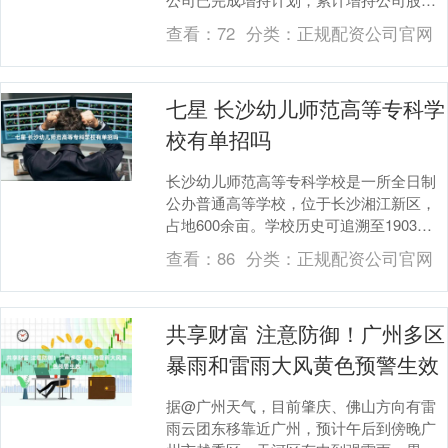
121万股，占总股本的0.06%，增持金额为
查看：
72
分类：
正规配资公司官网
5....
七星 长沙幼儿师范高等专科学
校有单招吗
长沙幼儿师范高等专科学校是一所全日制
公办普通高等学校，位于长沙湘江新区，
占地600余亩。学校历史可追溯至1903年
创办的宁乡驻省中学堂，2020年由湖南省
查看：
86
分类：
正规配资公司官网
宁乡师....
共享财富 注意防御！广州多区
暴雨和雷雨大风黄色预警生效
据@广州天气，目前肇庆、佛山方向有雷
雨云团东移靠近广州，预计午后到傍晚广