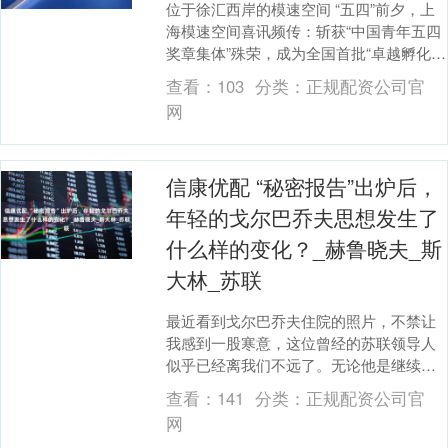
位于徐汇西岸的模速空间 “五四”前夕，上
海模速空间喜讯频传：斩获“中国青年五四
奖章集体”殊荣，成为全国首批“卓越孵化
器”，新引进大模型企业超过100家，入驻
查看：
103
分类：
正规配资公司官
企业....
网
信康优配 “秘密报告”出炉后，
年轻的戈尔巴乔夫思想发生了
什么样的变化？_赫鲁晓夫_斯
大林_苏联
最近看到戈尔巴乔夫住院的照片，不禁让
我感到一股寒意，这位曾经的苏联领导人
似乎已经离我们不远了。无论他是继续活
着，还是即将离世，关于他的学术研究和
查看：
141
分类：
正规配资公司官
讨论绝不会停止。....
网