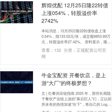
辉煌优配 12月25日隆22转债
上涨054%，转股溢价率
2742%
本站消息，12月25日隆22转债收盘上涨
0.54%，报133.02元/张，成交额9853.89万
元，转股溢价率27.42%。 资料显示，隆22
转债信用级别为“A....
查看：
132
分类：
正规配资公司官
网
牛金宝配资 开餐饮店，是上
游“大厂”的终极梦想？
文 | 红餐供应链指南 2025 年，那些长期隐
于餐饮产业链上游的"幕后巨人"们，正以前
所未有的热情加速"向下"，将自己的 Logo
挂上门店招牌。 从荷仙集团....