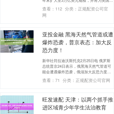
年末扩大至3万亿美元规模，并将为美国国
债带来新的需求动力。 贝森特在年度国债
查看：
112
分类：
正规配资公司官
市场会议....
网
亚投金融 黑海天然气管道或遭
爆炸恐袭，普京表态：加大反
恐力度！
新华社符拉迪沃斯托克2月25日电 俄罗斯
总统普京24日表示，俄黑海天然气管道可
能会遭遇爆炸恐袭，俄须加大反恐力度。
据克里姆林宫网站消息，普京当天在俄联
查看：
71
分类：
正规配资公司官网
邦安全局....
旺发速配 天津：以两个抓手推
进区域青少年学生法治教育