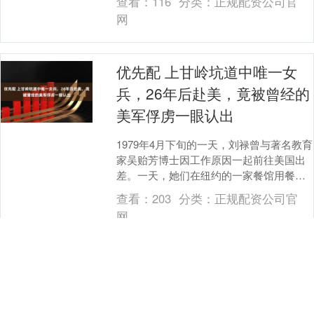
查看：
116
分类：
正规配资公司官
网
优先配 上甘岭坑道中唯一女
兵，26年后赴美，竟被曾经的
美军俘虏一眼认出
1979年4月下旬的一天，刘禄曾与著名教育
家吴贻芳博士因工作原因一起前往美国出
差。一天，她们在纽约的一家餐馆用餐
时，突然有一名美国男子一直盯着她看。
查看：
203
分类：
正规配资公司官
稍后，这名男....
网
沪深股票配资 成人药减半喂孩
子？牛奶送药更轻松？这些喂
药“经验”可能害了娃！