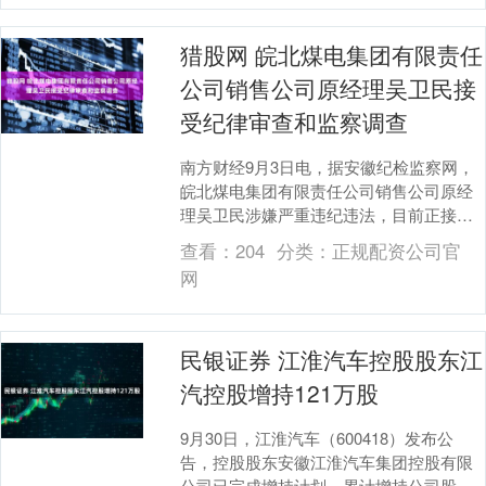
猎股网 皖北煤电集团有限责任
公司销售公司原经理吴卫民接
受纪律审查和监察调查
南方财经9月3日电，据安徽纪检监察网，
皖北煤电集团有限责任公司销售公司原经
理吴卫民涉嫌严重违纪违法，目前正接受
皖北煤电集团纪委纪律审查；经安徽省监
查看：
204
分类：
正规配资公司官
委指定管辖，接....
网
民银证券 江淮汽车控股股东江
汽控股增持121万股
9月30日，江淮汽车（600418）发布公
告，控股股东安徽江淮汽车集团控股有限
公司已完成增持计划，累计增持公司股份