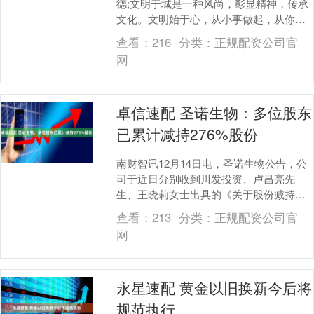
德;文明于城是一种风尚，彰显精神，传承
文化。文明始于心，从小事做起，从你我
做起。倡导文明行为，弘扬文明新风，以
查看：
216
分类：
正规配资公司官
文明和谐、健康....
网
卓信速配 圣诺生物：多位股东
已累计减持276%股份
南财智讯12月14日电，圣诺生物公告，公
司于近日分别收到川发投资、卢昌亮先
生、王晓莉女士出具的《关于股份减持结
果的告知函》。截至2025年12月12日，川
查看：
213
分类：
正规配资公司官
发投资....
网
永星速配 黄金以旧换新今后将
规范执行