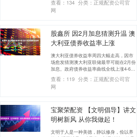
查看：
134
分类：
正规配资公司官
杂的则....
网
股鑫所 因2月加息猜测升温 澳
大利亚债券收益率上涨
澳大利亚债券收益率周四大幅走高，因市
场愈发猜测澳大利亚联储最早可能在2月份
加息。政府债券收益率曲线全线上涨4-6个
基点，3年期国债期货领涨，交投于1月中
查看：
119
分类：
正规配资公司官
旬以来的....
网
宝聚荣配资 【文明倡导】讲文
明树新风 从你我做起！
文明于人是一种美德，静以修身，俭以养