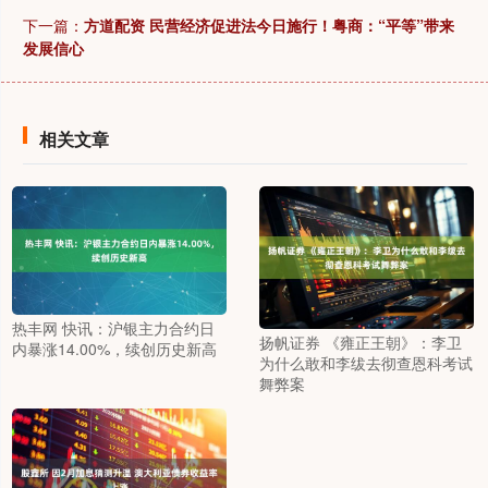
下一篇：
方道配资 民营经济促进法今日施行！粤商：“平等”带来
发展信心
相关文章
热丰网 快讯：沪银主力合约日
扬帆证券 《雍正王朝》：李卫
内暴涨14.00%，续创历史新高
为什么敢和李绂去彻查恩科考试
舞弊案