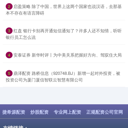
​启盈策略 除了中国，世界上这两个国家也说汉语，去那基
2
本不存在有语言障碍
​红盘 银行卡别再开通短信通知了？许多人还不知情，听听
3
银行员工怎么说
​安泰证券 新华时评丨为中美关系把握好方向、驾驭住大局
4
​鼎泽配资 路桥信息（920748.BJ）新增一起对外投资，被
5
投资公司为厦门厦信智联云智慧有限公司
捷希源配资
炒股配资
专业网上配资
正规配资公司官网
友情链接：