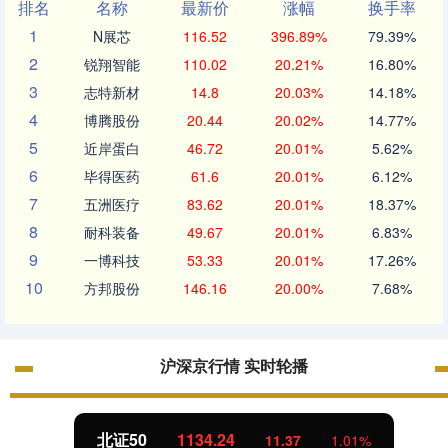
排名
名称
最新价
涨幅
换手率
1
N展芯
116.52
396.89%
79.39%
2
锐翔智能
110.02
20.21%
16.80%
3
志特新材
14.8
20.03%
14.18%
4
博腾股份
20.44
20.02%
14.77%
5
近岸蛋白
46.72
20.01%
5.62%
6
毕得医药
61.6
20.01%
6.12%
7
五洲医疗
83.62
20.01%
18.37%
8
耐科装备
49.67
20.01%
6.83%
9
一博科技
53.33
20.01%
17.26%
10
方邦股份
146.16
20.00%
7.68%
沪深京行情 实时轮播
北证50
1134.24
11.37
1.01%