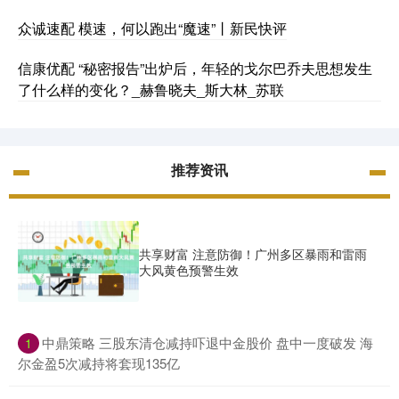
众诚速配 模速，何以跑出“魔速”丨新民快评
信康优配 “秘密报告”出炉后，年轻的戈尔巴乔夫思想发生
了什么样的变化？_赫鲁晓夫_斯大林_苏联
推荐资讯
共享财富 注意防御！广州多区暴雨和雷雨
大风黄色预警生效
​中鼎策略 三股东清仓减持吓退中金股价 盘中一度破发 海
1
尔金盈5次减持将套现135亿