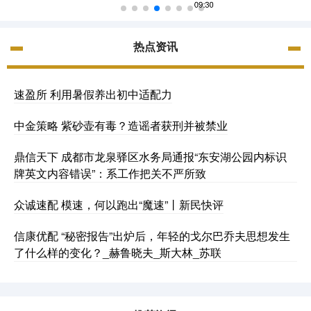
热点资讯
速盈所 利用暑假养出初中适配力
中金策略 紫砂壶有毒？造谣者获刑并被禁业
鼎信天下 成都市龙泉驿区水务局通报“东安湖公园内标识
牌英文内容错误”：系工作把关不严所致
众诚速配 模速，何以跑出“魔速”丨新民快评
信康优配 “秘密报告”出炉后，年轻的戈尔巴乔夫思想发生
了什么样的变化？_赫鲁晓夫_斯大林_苏联