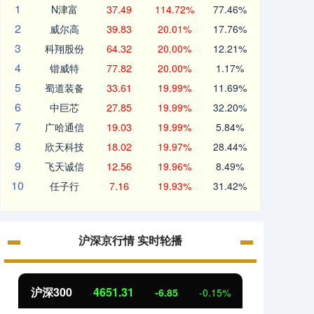
1
N津富
37.49
114.72%
77.46%
2
威尔高
39.83
20.01%
17.76%
3
科翔股份
64.32
20.00%
12.21%
4
锴威特
77.82
20.00%
1.17%
5
蜀道装备
33.61
19.99%
11.69%
6
中巨芯
27.85
19.99%
32.20%
7
广哈通信
19.03
19.99%
5.84%
8
欣天科技
18.02
19.97%
28.44%
9
飞天诚信
12.56
19.96%
8.49%
10
任子行
7.16
19.93%
31.42%
沪深京行情 实时轮播
北证50
1122.88
创业板
3.42
0.30%