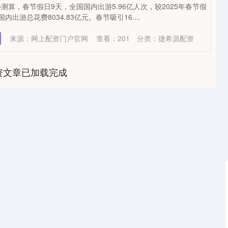
测算，春节假日9天，全国国内出游5.96亿人次，较2025年春节假
内出游总花费8034.83亿元。春节吸引16....
来源：网上配资门户官网
查看：
201
分类：
捷希源配资
资文章已加载完成
沪深300
4651.31
-0.24%
-6.85
-0.15%