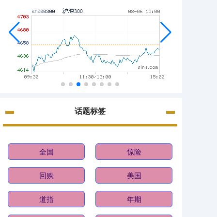
话题标签
全国
惊险
回购
美国
道指
年期