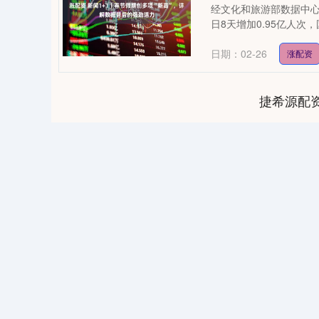
经文化和旅游部数据中心
日8天增加0.95亿人次，国
日期：02-26
涨配资
捷希源配
35
深证成指
14110.12
21.92
0.57%
-34.08