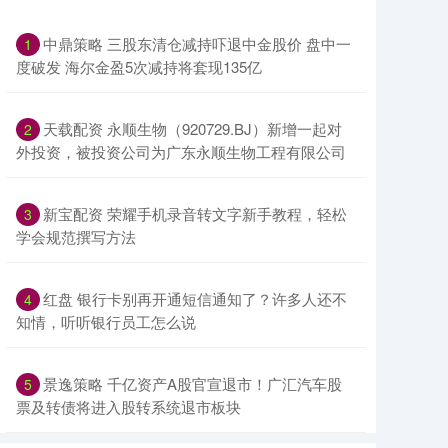
中鼎策略 三股东清仓减持吓退中金股价 盘中一
1
度破发 海尔金盈5次减持将套现135亿
天载配资 永顺生物（920729.BJ）新增一起对
2
外投资，被投资公司为广东永顺生物工程有限公司
新宝配资 荣耀手机录音转文字新手教程，轻松
3
学会规范撰写方法
红盘 银行卡别再开通短信通知了？许多人还不
4
知情，听听银行员工怎么说
景逸策略 千亿资产A股官宣退市！广汇汽车股
5
票及转债将进入股转系统退市板块