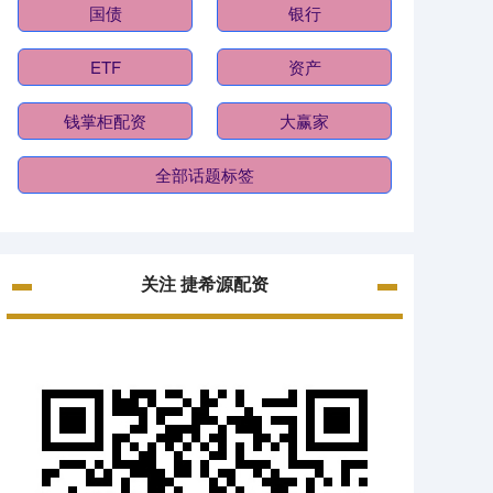
国债
银行
ETF
资产
钱掌柜配资
大赢家
全部话题标签
关注 捷希源配资