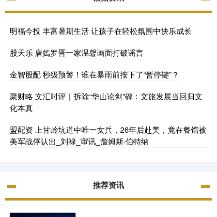
明福今投 丰富暑期生活 让孩子在轻松氛围中快乐成长
股天乐 唐嫣罗晋一家温馨画面打破谣言
金智股配 秒级预警！谁在暴雨前按下了“暂停键”？
聚财略 文汇时评｜拆除“华山论剑”碑：文旅发展当回归文
化本真
盟配资 上甘岭坑道中唯一女兵，26年后赴美，竟在餐馆被
美军战俘认出_刘禄_审讯_詹姆斯·伯特纳
推荐资讯