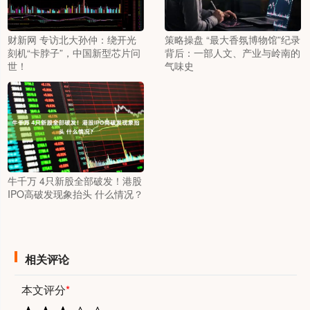
财新网 专访北大孙仲：绕开光
策略操盘 “最大香氛博物馆”纪录
刻机“卡脖子”，中国新型芯片问
背后：一部人文、产业与岭南的
世！
气味史
牛千万 4只新股全部破发！港股
IPO高破发现象抬头 什么情况？
相关评论
本文评分
*