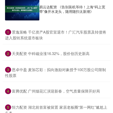
易云达配资 《告别装机等待！上海“码上宽
带”像开水龙头，随用随扫太新潮》
​景逸策略 千亿资产A股官宣退市！广汇汽车股票及转债将
1
进入股转系统退市板块
​天美配资 中科磁业涨16.32%，股价创历史新高
2
​恩卓中盈 麦加芯彩：拟向激励对象授予100万股公司限制
3
性股票
​富腾优配 广州烟花汇演迎新春，空气质量保障开好局
4
​恒力配资 湖北前首富被留置 家居老板圈“第一网红”尴尬上
5
头条