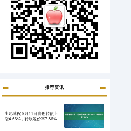
推荐资讯
出彩速配 9月11日睿创转债上
涨4.66%，转股溢价率7.86%