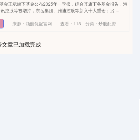
安基金王斌旗下基金公布2025年一季报，综合其旗下各基金报告，港
讯控股等被增持，东岳集团、雅迪控股等新入十大重仓；另....
来源：领航优配官网
查看：
115
分类：
炒股配资
网
资文章已加载完成
沪深300
4694.44
1.42%
43.13
0.93%