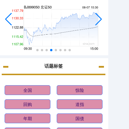
话题标签
全国
惊险
回购
道指
年期
国债