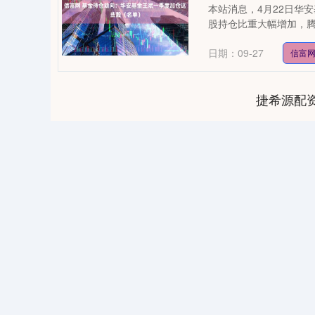
本站消息，4月22日华
股持仓比重大幅增加，腾
日期：09-27
信富
捷希源配
04
深证成指
14311.01
39.68
1.02%
200.89