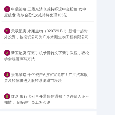
中鼎策略 三股东清仓减持吓退中金股价 盘中一
1
度破发 海尔金盈5次减持将套现135亿
天载配资 永顺生物（920729.BJ）新增一起对
2
外投资，被投资公司为广东永顺生物工程有限公司
新宝配资 荣耀手机录音转文字新手教程，轻松
3
学会规范撰写方法
景逸策略 千亿资产A股官宣退市！广汇汽车股
4
票及转债将进入股转系统退市板块
红盘 银行卡别再开通短信通知了？许多人还不
5
知情，听听银行员工怎么说