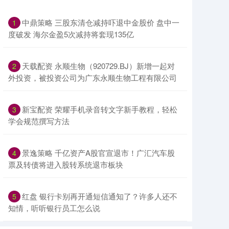
中鼎策略 三股东清仓减持吓退中金股价 盘中一
1
度破发 海尔金盈5次减持将套现135亿
天载配资 永顺生物（920729.BJ）新增一起对
2
外投资，被投资公司为广东永顺生物工程有限公司
新宝配资 荣耀手机录音转文字新手教程，轻松
3
学会规范撰写方法
景逸策略 千亿资产A股官宣退市！广汇汽车股
4
票及转债将进入股转系统退市板块
红盘 银行卡别再开通短信通知了？许多人还不
5
知情，听听银行员工怎么说