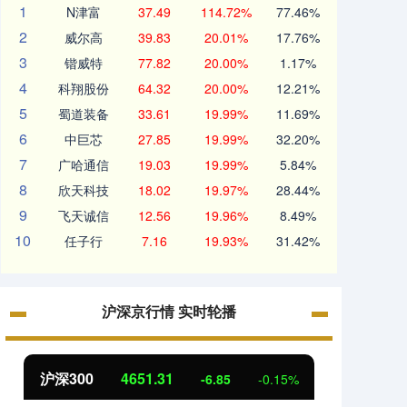
1
N津富
37.49
114.72%
77.46%
2
威尔高
39.83
20.01%
17.76%
3
锴威特
77.82
20.00%
1.17%
4
科翔股份
64.32
20.00%
12.21%
5
蜀道装备
33.61
19.99%
11.69%
6
中巨芯
27.85
19.99%
32.20%
7
广哈通信
19.03
19.99%
5.84%
8
欣天科技
18.02
19.97%
28.44%
9
飞天诚信
12.56
19.96%
8.49%
10
任子行
7.16
19.93%
31.42%
沪深京行情 实时轮播
沪深300
4651.31
北证
-6.85
-0.15%