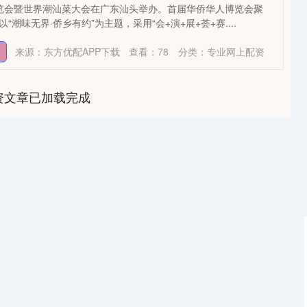
博览会暨世界潮汕菜大会在广东汕头举办。首届华侨华人博览会聚
“潮味无界·侨乡有约”为主题，采用“会+演+展+荟+赛....
来源：东方优配APP下载
查看：
78
分类：
专业网上配资
资文章已加载完成
深证成指
14110.12
0.57%
-34.08
-0.24%