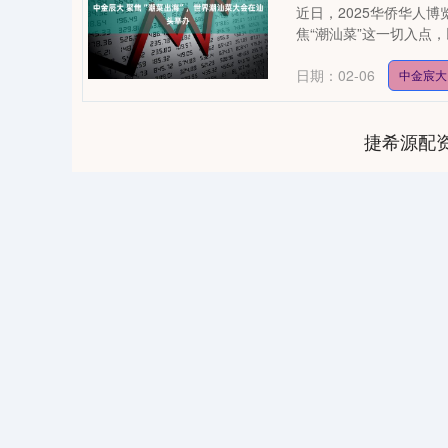
近日，2025华侨华人
焦“潮汕菜”这一切入点，以
日期：02-06
中金宸大
捷希源配
0
上证指数
3900.35
-1.00
-0.01%
21.92