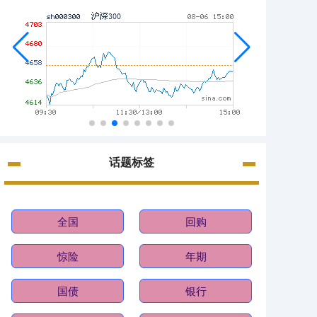
话题标签
全国
回购
惊险
年期
国债
银行