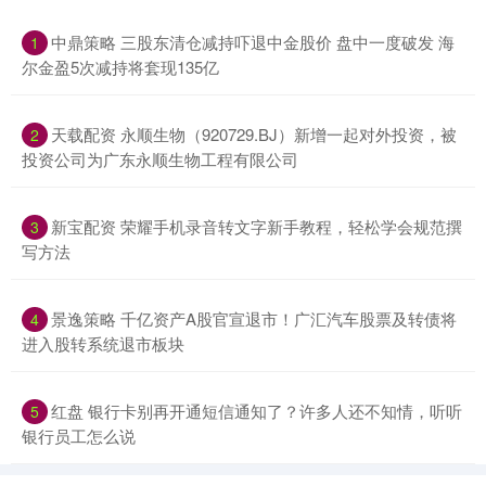
中鼎策略 三股东清仓减持吓退中金股价 盘中一度破发 海
1
尔金盈5次减持将套现135亿
天载配资 永顺生物（920729.BJ）新增一起对外投资，被
2
投资公司为广东永顺生物工程有限公司
新宝配资 荣耀手机录音转文字新手教程，轻松学会规范撰
3
写方法
景逸策略 千亿资产A股官宣退市！广汇汽车股票及转债将
4
进入股转系统退市板块
红盘 银行卡别再开通短信通知了？许多人还不知情，听听
5
银行员工怎么说