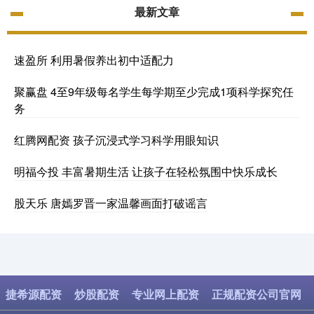
最新文章
速盈所 利用暑假养出初中适配力
聚赢盘 4至9年级每名学生每学期至少完成1项科学探究任
务
红腾网配资 孩子沉浸式学习科学用眼知识
明福今投 丰富暑期生活 让孩子在轻松氛围中快乐成长
股天乐 唐嫣罗晋一家温馨画面打破谣言
捷希源配资
炒股配资
专业网上配资
正规配资公司官网