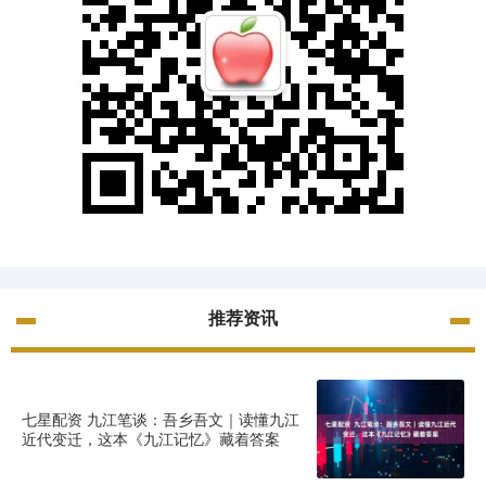
推荐资讯
七星配资 九江笔谈：吾乡吾文｜读懂九江
近代变迁，这本《九江记忆》藏着答案