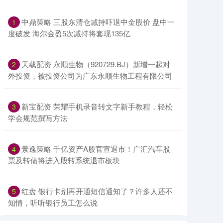
中鼎策略 三股东清仓减持吓退中金股价 盘中一
1
度破发 海尔金盈5次减持将套现135亿
天载配资 永顺生物（920729.BJ）新增一起对
2
外投资，被投资公司为广东永顺生物工程有限公司
新宝配资 荣耀手机录音转文字新手教程，轻松
3
学会规范撰写方法
景逸策略 千亿资产A股官宣退市！广汇汽车股
4
票及转债将进入股转系统退市板块
红盘 银行卡别再开通短信通知了？许多人还不
5
知情，听听银行员工怎么说