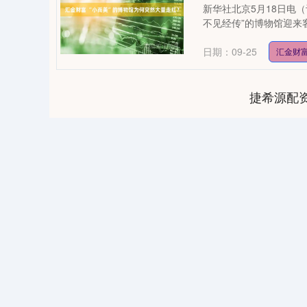
新华社北京5月18日电
不见经传”的博物馆迎来客
日期：09-25
汇金财
捷希源配
0
上证指数
3890.14
-14.40
-0.19%
-10.21