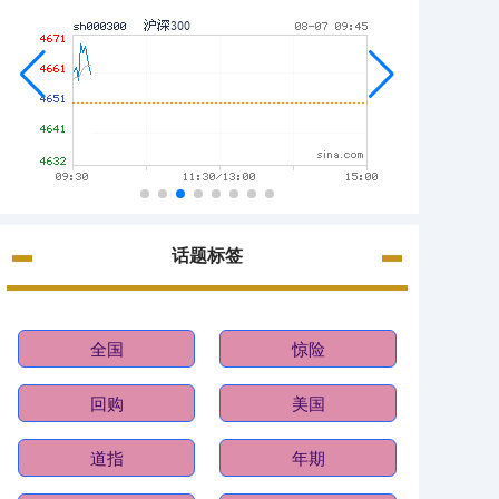
话题标签
全国
惊险
回购
美国
道指
年期