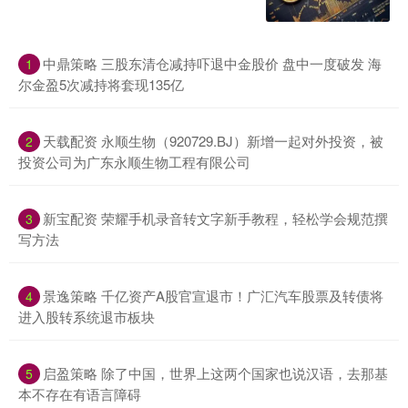
中鼎策略 三股东清仓减持吓退中金股价 盘中一度破发 海
1
尔金盈5次减持将套现135亿
天载配资 永顺生物（920729.BJ）新增一起对外投资，被
2
投资公司为广东永顺生物工程有限公司
新宝配资 荣耀手机录音转文字新手教程，轻松学会规范撰
3
写方法
景逸策略 千亿资产A股官宣退市！广汇汽车股票及转债将
4
进入股转系统退市板块
启盈策略 除了中国，世界上这两个国家也说汉语，去那基
5
本不存在有语言障碍