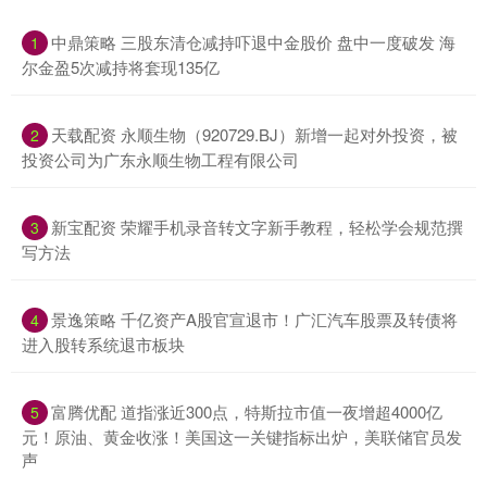
中鼎策略 三股东清仓减持吓退中金股价 盘中一度破发 海
1
尔金盈5次减持将套现135亿
天载配资 永顺生物（920729.BJ）新增一起对外投资，被
2
投资公司为广东永顺生物工程有限公司
新宝配资 荣耀手机录音转文字新手教程，轻松学会规范撰
3
写方法
景逸策略 千亿资产A股官宣退市！广汇汽车股票及转债将
4
进入股转系统退市板块
富腾优配 道指涨近300点，特斯拉市值一夜增超4000亿
5
元！原油、黄金收涨！美国这一关键指标出炉，美联储官员发
声