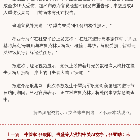
成至少19人受伤。纽约市政府官员晚些时候发布通告称，事故造成4
人重伤股巢网，目前尚未有死亡报告。
当地官员补充道，“桥梁尚未受到任何结构性损坏。”
墨西哥海军在社交平台上发文称：“在纽约进行离港操作时，‘库瓦
赫特莫克’号帆船与布鲁克林大桥发生碰撞，导致训练舰受损，暂时无
法继续执行训练巡航任务。”
报道称，现场视频显示，船只上装饰着灯光的数根高大桅杆在撞
击大桥后折断，岸上的目击者大喊：“天呐！”
报道介绍股巢网，此次事故发生于墨海军帆船对美国纽约进行节
日访问期间。当地官员表示，正在对布鲁克林大桥处的事故紧急调查
中。
捷希源配资提示：文章来自网络，不代表本站观点。
上一篇：
牛管家 张朝阳、傅盛等人激辩中美AI竞争，张亚勤：未