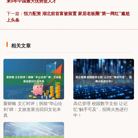
来5年中国最大优势是人才
下一篇：
恒力配资 湖北前首富被留置 家居老板圈“第一网红”尴尬
上头条
相关文章
聚财略 文汇时评｜拆除“华山论
高亿管理 校园数字文创 让记
剑”碑：文旅发展当回归文化本
忆“触手可及”，招商火热进行
真
中！