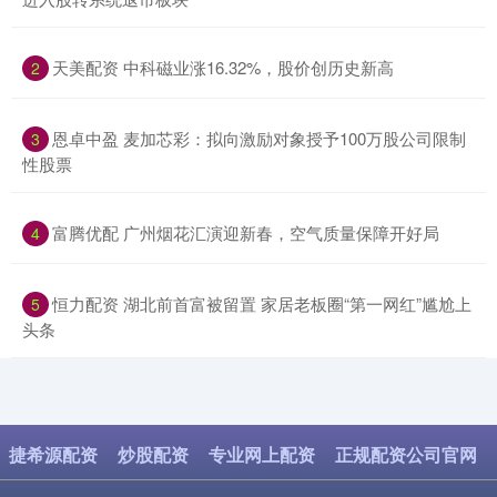
​天美配资 中科磁业涨16.32%，股价创历史新高
2
​恩卓中盈 麦加芯彩：拟向激励对象授予100万股公司限制
3
性股票
​富腾优配 广州烟花汇演迎新春，空气质量保障开好局
4
​恒力配资 湖北前首富被留置 家居老板圈“第一网红”尴尬上
5
头条
捷希源配资
炒股配资
专业网上配资
正规配资公司官网