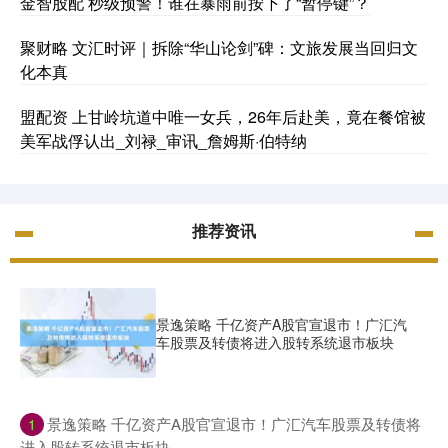
金智股配 秒级预警！谁在暴雨前按下了“暂停键”？
聚财略 文汇时评｜拆除“华山论剑”碑：文旅发展当回归文
化本真
盟配资 上甘岭坑道中唯一女兵，26年后赴美，竟在餐馆被
美军战俘认出_刘禄_审讯_詹姆斯·伯特纳
推荐资讯
景逸策略 千亿资产A股官宣退市！广汇汽
车股票及转债将进入股转系统退市板块
​景逸策略 千亿资产A股官宣退市！广汇汽车股票及转债将
1
进入股转系统退市板块