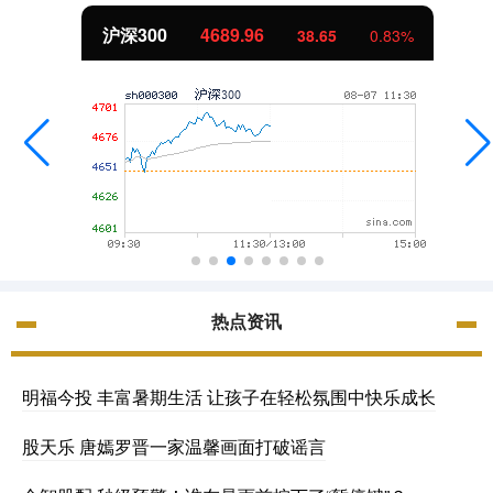
北证50
1129.72
6.84
0.61%
热点资讯
明福今投 丰富暑期生活 让孩子在轻松氛围中快乐成长
股天乐 唐嫣罗晋一家温馨画面打破谣言