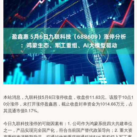
本站消息，九联科技5月6日涨停收盘，收盘价11.63元。该股于10点1
0分涨停，未打开涨停盈鑫惠，截止收盘封单资金为1014.66万元，占
其流通市值0.17%。
今日九联科技涨停的可能因素有：1. 公司作为鸿蒙系统四大共建单位
之一，产品实现完全国产化，符合当前国产替代政策导向；2. 重大资
产重组推进预期升温，拟通过收购重庆能通科技51%股权切入军工赛