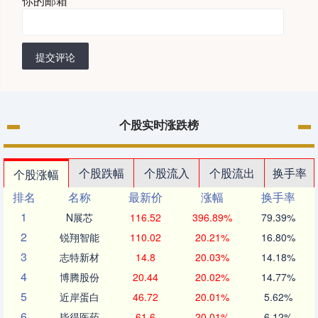
你的邮箱
*
提交评论
个股实时涨跌榜
个股跌幅
个股流入
个股流出
换手率
个股涨幅
排名
名称
最新价
涨幅
换手率
1
N展芯
116.52
396.89%
79.39%
2
锐翔智能
110.02
20.21%
16.80%
3
志特新材
14.8
20.03%
14.18%
4
博腾股份
20.44
20.02%
14.77%
5
近岸蛋白
46.72
20.01%
5.62%
6
毕得医药
61.6
20.01%
6.12%