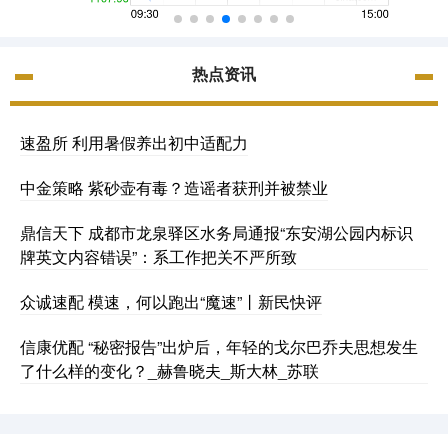
热点资讯
速盈所 利用暑假养出初中适配力
中金策略 紫砂壶有毒？造谣者获刑并被禁业
鼎信天下 成都市龙泉驿区水务局通报“东安湖公园内标识
牌英文内容错误”：系工作把关不严所致
众诚速配 模速，何以跑出“魔速”丨新民快评
信康优配 “秘密报告”出炉后，年轻的戈尔巴乔夫思想发生
了什么样的变化？_赫鲁晓夫_斯大林_苏联