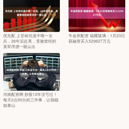
优先配 上甘岭坑道中唯一女
牛金所配资 福耀玻璃：1月23日
兵，26年后赴美，竟被曾经的
获融资买入529627万元
美军俘虏一眼认出
河南配资网 炒股12年没亏过！
每天2点50分的三件事，让我稳
如泰山