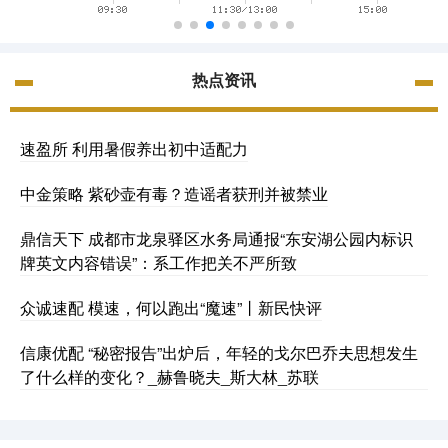
热点资讯
速盈所 利用暑假养出初中适配力
中金策略 紫砂壶有毒？造谣者获刑并被禁业
鼎信天下 成都市龙泉驿区水务局通报“东安湖公园内标识
牌英文内容错误”：系工作把关不严所致
众诚速配 模速，何以跑出“魔速”丨新民快评
信康优配 “秘密报告”出炉后，年轻的戈尔巴乔夫思想发生
了什么样的变化？_赫鲁晓夫_斯大林_苏联