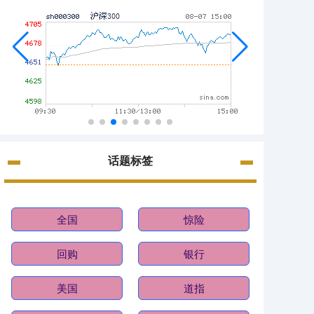
话题标签
全国
惊险
回购
银行
美国
道指