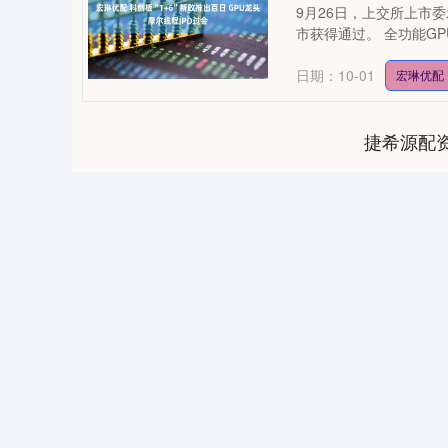
9月26日，上交所上市
市获得通过。 全功能GP
日期：10-01
宏琳优配
捷希源配
0
上证指数
3940.04
164.40
2.13%
39.68