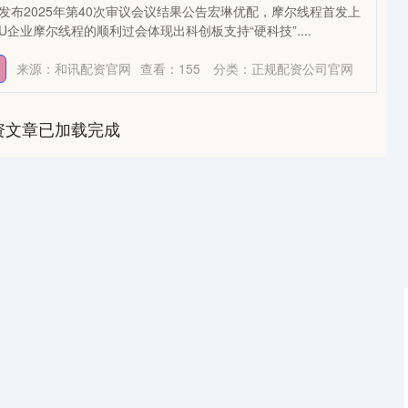
委发布2025年第40次审议会议结果公告宏琳优配，摩尔线程首发上
U企业摩尔线程的顺利过会体现出科创板支持“硬科技”....
来源：和讯配资官网
查看：
155
分类：
正规配资公司官网
资文章已加载完成
深证成指
14311.01
1.02%
200.89
1.42%