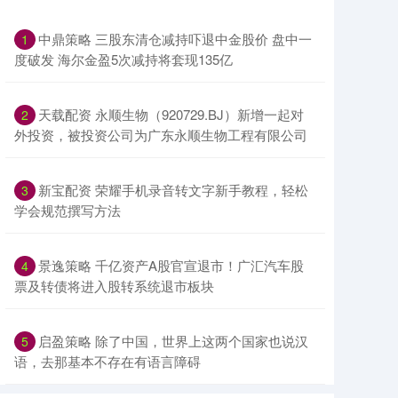
中鼎策略 三股东清仓减持吓退中金股价 盘中一
1
度破发 海尔金盈5次减持将套现135亿
天载配资 永顺生物（920729.BJ）新增一起对
2
外投资，被投资公司为广东永顺生物工程有限公司
新宝配资 荣耀手机录音转文字新手教程，轻松
3
学会规范撰写方法
景逸策略 千亿资产A股官宣退市！广汇汽车股
4
票及转债将进入股转系统退市板块
启盈策略 除了中国，世界上这两个国家也说汉
5
语，去那基本不存在有语言障碍