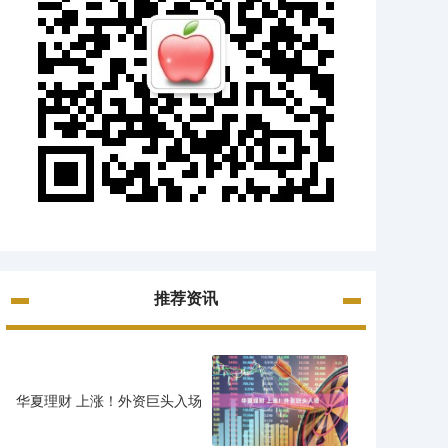
推荐资讯
华夏理财 上涨！外资巨头入场