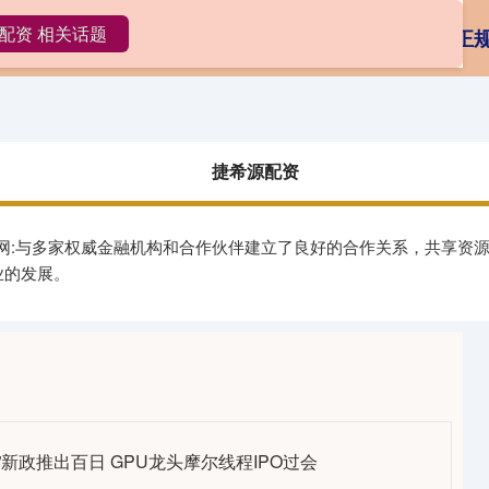
配资 相关话题
捷希源配资
炒股配资
专业网上配资
正
捷希源配资
官网:与多家权威金融机构和合作伙伴建立了良好的合作关系，共享资
业的发展。
6”新政推出百日 GPU龙头摩尔线程IPO过会