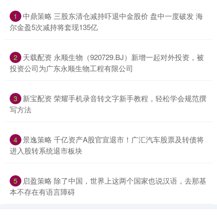
中鼎策略 三股东清仓减持吓退中金股价 盘中一度破发 海
1
尔金盈5次减持将套现135亿
天载配资 永顺生物（920729.BJ）新增一起对外投资，被
2
投资公司为广东永顺生物工程有限公司
新宝配资 荣耀手机录音转文字新手教程，轻松学会规范撰
3
写方法
景逸策略 千亿资产A股官宣退市！广汇汽车股票及转债将
4
进入股转系统退市板块
启盈策略 除了中国，世界上这两个国家也说汉语，去那基
5
本不存在有语言障碍