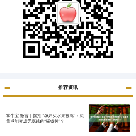
推荐资讯
掌牛宝 微言｜摆拍 “孕妇买水果被骂”：流
量岂能变成无底线的“摇钱树”？