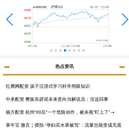
热点资讯
红腾网配资 孩子沉浸式学习科学用眼知识
中承配资 樊振东辟谣未来意向当解说员：没这回事
杨方配资 杭州“00后”一个危险动作，被央视“盯上了”→
掌牛宝 微言｜摆拍 “孕妇买水果被骂”：流量岂能变成无底