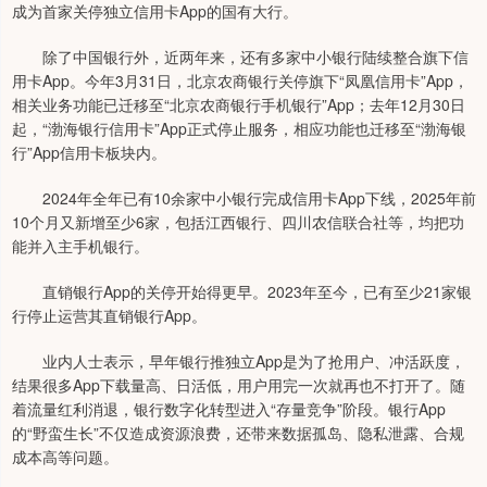
成为首家关停独立信用卡App的国有大行。
除了中国银行外，近两年来，还有多家中小银行陆续整合旗下信
用卡App。今年3月31日，北京农商银行关停旗下“凤凰信用卡”App，
相关业务功能已迁移至“北京农商银行手机银行”App；去年12月30日
起，“渤海银行信用卡”App正式停止服务，相应功能也迁移至“渤海银
行”App信用卡板块内。
2024年全年已有10余家中小银行完成信用卡App下线，2025年前
10个月又新增至少6家，包括江西银行、四川农信联合社等，均把功
能并入主手机银行。
直销银行App的关停开始得更早。2023年至今，已有至少21家银
行停止运营其直销银行App。
业内人士表示，早年银行推独立App是为了抢用户、冲活跃度，
结果很多App下载量高、日活低，用户用完一次就再也不打开了。随
着流量红利消退，银行数字化转型进入“存量竞争”阶段。银行App
的“野蛮生长”不仅造成资源浪费，还带来数据孤岛、隐私泄露、合规
成本高等问题。