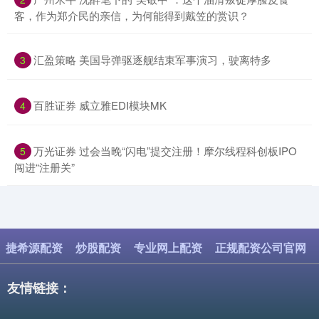
客，作为郑介民的亲信，为何能得到戴笠的赏识？
​汇盈策略 美国导弹驱逐舰结束军事演习，驶离特多
3
​百胜证券 威立雅EDI模块MK
4
​万光证券 过会当晚“闪电”提交注册！摩尔线程科创板IPO
5
闯进“注册关”
捷希源配资
炒股配资
专业网上配资
正规配资公司官网
友情链接：