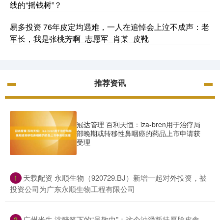
线的“摇钱树”？
易多投资 76年皮定均遇难，一人在追悼会上泣不成声：老
军长，我是张桃芳啊_志愿军_肖某_皮靴
推荐资讯
冠达管理 百利天恒：iza-bren用于治疗局
部晚期或转移性鼻咽癌的药品上市申请获
受理
​天载配资 永顺生物（920729.BJ）新增一起对外投资，被
1
投资公司为广东永顺生物工程有限公司
​广州米牛 沈醉笔下的“吴敬中”：这个油滑叛徒厚脸皮食
2