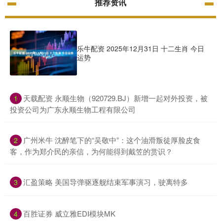
推荐资讯
乐牛配资 2025年12月31日 十二生肖 今日
运势
​天载配资 永顺生物（920729.BJ）新增一起对外投资，被
1
投资公司为广东永顺生物工程有限公司
​广州米牛 沈醉笔下的“吴敬中”：这个油滑叛徒厚脸皮食
2
客，作为郑介民的亲信，为何能得到戴笠的赏识？
​汇盈策略 美国导弹驱逐舰结束军事演习，驶离特多
3
​百胜证券 威立雅EDI模块MK
4