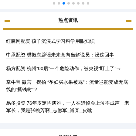
热点资讯
红腾网配资 孩子沉浸式学习科学用眼知识
中承配资 樊振东辟谣未来意向当解说员：没这回事
杨方配资 杭州“00后”一个危险动作，被央视“盯上了”→
掌牛宝 微言｜摆拍 “孕妇买水果被骂”：流量岂能变成无底
线的“摇钱树”？
易多投资 76年皮定均遇难，一人在追悼会上泣不成声：老
军长，我是张桃芳啊_志愿军_肖某_皮靴