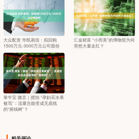
大众配资 华凯易佰：拟回购
汇金财富 “小而美”的博物馆为何
1500万元-3000万元公司股份
突然大量走红？
掌牛宝 微言｜摆拍 “孕妇买水果
被骂”：流量岂能变成无底线
的“摇钱树”？
相关评论