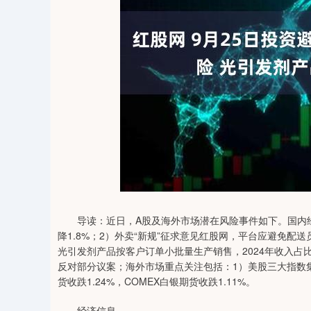
04
深证成指
14311.01
39.68
1.02%
200.89
导读：近日，A股及海外市场潜在风险事件如下。国内经济信
降1.8%；2）外卖“新规”征求意见红股网，平台应避免配
光引发剂产品按客户订单小批量生产销售，2024年收入占比约
反对部分议案；海外市场重点关注包括：1）美股三大指数集
货收跌1.24%，COMEX白银期货收跌1.11%。
经济信息