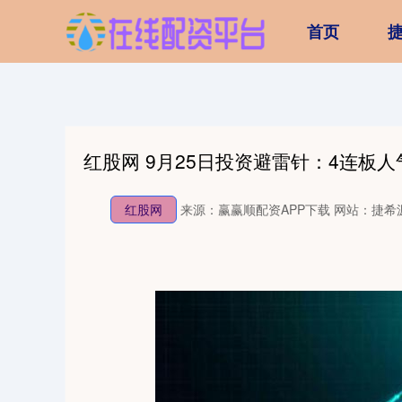
首页
红股网 9月25日投资避雷针：4连板
红股网
来源：赢赢顺配资APP下载
网站：捷希