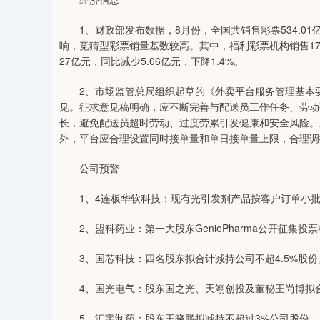
1、财政部发布数据，8月份，全国共销售彩票534.01亿
响，竞猜型彩票销量基数较高。其中，福利彩票机构销售172.7
27亿元，同比减少5.06亿元，下降1.4%。
2、市场监管总局组织起草的《外卖平台服务管理基本要
见。征求意见稿明确，应不断完善与配送员工作任务、劳动
长，避免配送员超时劳动、过度劳累引发健康和安全风险。
外，平台应合理设置同时接单量和单日接单量上限，合理调
公司预警
1、4连板华软科技：现有光引发剂产品按客户订单小批量
2、盟科药业：第一大股东GeniePharma公开征集投
3、国芯科技：四名股东拟合计减持公司不超4.5%股份
4、国光电气：股东国之光、天翊创投及董秘王尚博拟合计
5、汇宇制药：股东王晓鹏拟减持不超过3%公司股份。