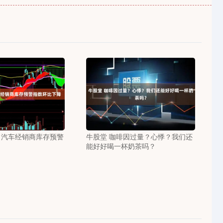
0月汽车经销商库存预警
牛股堂 咖啡因过量？心悸？我们还
能好好喝一杯奶茶吗？