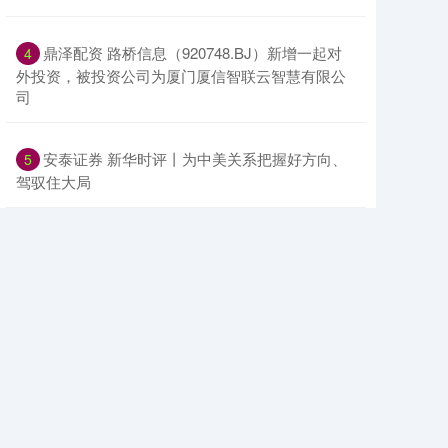
​鼎泽配资 路桥信息（920748.BJ）新增一起对
4
外投资，被投资公司为厦门厦信智联云智慧有限公
司
​安泰证券 新华时评丨为中美关系把握好方向、
5
驾驭住大局