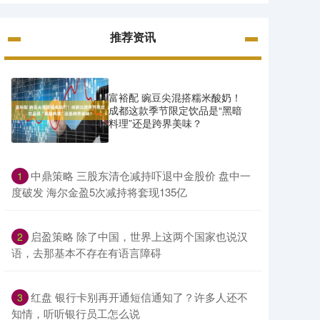
推荐资讯
富裕配 豌豆尖混搭糯米酸奶！
成都这款季节限定饮品是“黑暗
料理”还是跨界美味？
​中鼎策略 三股东清仓减持吓退中金股价 盘中一
1
度破发 海尔金盈5次减持将套现135亿
​启盈策略 除了中国，世界上这两个国家也说汉
2
语，去那基本不存在有语言障碍
​红盘 银行卡别再开通短信通知了？许多人还不
3
知情，听听银行员工怎么说