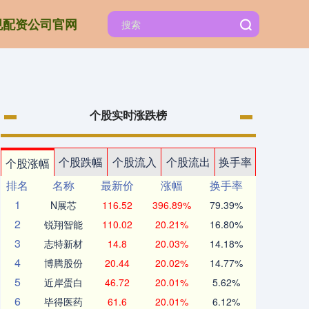
规配资公司官网
个股实时涨跌榜
个股跌幅
个股流入
个股流出
换手率
个股涨幅
排名
名称
最新价
涨幅
换手率
1
N展芯
116.52
396.89%
79.39%
2
锐翔智能
110.02
20.21%
16.80%
3
志特新材
14.8
20.03%
14.18%
4
博腾股份
20.44
20.02%
14.77%
5
近岸蛋白
46.72
20.01%
5.62%
6
毕得医药
61.6
20.01%
6.12%