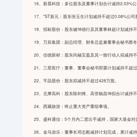
16、新晨科技：多位股东及董事计划合计减持2.03%
17、*ST新元：股东张玉生计划减持不超过0.08%公司
18、招标股份：股东健坤德行及其董事林超计划减持不超
19、万辰集团：副总经理、财务总监兼董事会秘书蔡冬娜
20、信德新材：股东尚融宝盈及其一致行动人拟减持不超过
21、三星医疗：董事、董事会秘书郭粟计划减持不超过
22、宇晶股份：股东拟减持不超过428万股。
23、北摩高科：股东陈剑锋、高管杨昌坤拟合计减持不超
24、西藏旅游：终止重大资产重组事项。
25、盛科通信：5个月内二度出手减持，国家大基金对盛
26、金马游乐：董事长邓志毅减持计划完成，累计减持2