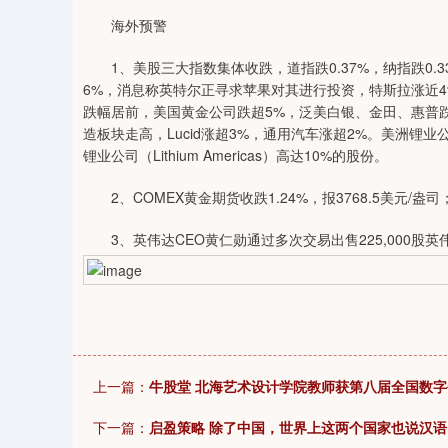
海外预警
1、美股三大指数集体收跌，道指跌0.37%，纳指跌0.33
6%，消息称英特尔正寻求苹果对其进行投资，特斯拉涨近4
跌幅居前，美国黄金公司跌超5%，泛美白银、金田、惠普跌
造板块走高，Lucid涨超3%，通用汽车涨超2%。美洲锂业公司（
锂业公司（Lithium Americas）高达10%的股份。
2、COMEX黄金期货收跌1.24%，报3768.5美元/盎司；
3、英伟达CEO黄仁勋通过多次交易出售225,000股英伟
上一篇：
牛股堂 北海艺术设计学院教师获第八届全国数
下一篇：
启盈策略 除了中国，世界上这两个国家也说汉