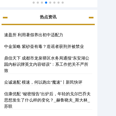
热点资讯
速盈所 利用暑假养出初中适配力
中金策略 紫砂壶有毒？造谣者获刑并被禁业
鼎信天下 成都市龙泉驿区水务局通报“东安湖公
园内标识牌英文内容错误”：系工作把关不严所
致
众诚速配 模速，何以跑出“魔速”丨新民快评
信康优配 “秘密报告”出炉后，年轻的戈尔巴乔夫
思想发生了什么样的变化？_赫鲁晓夫_斯大林_
苏联