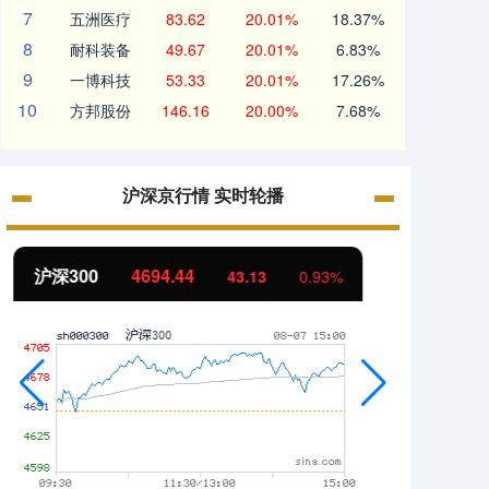
7
五洲医疗
83.62
20.01%
18.37%
8
耐科装备
49.67
20.01%
6.83%
9
一博科技
53.33
20.01%
17.26%
10
方邦股份
146.16
20.00%
7.68%
沪深京行情 实时轮播
北证50
1134.24
创业
11.37
1.01%