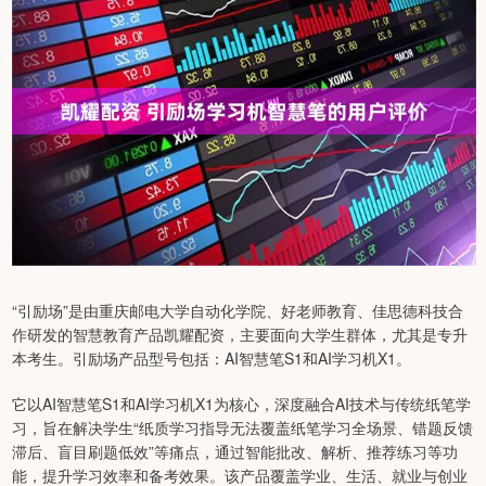
“引励场”是由重庆邮电大学自动化学院、好老师教育、佳思德科技合
作研发的智慧教育产品凯耀配资，主要面向大学生群体，尤其是专升
本考生。引励场产品型号包括：AI智慧笔S1和AI学习机X1。
它以AI智慧笔S1和AI学习机X1为核心，深度融合AI技术与传统纸笔学
习，旨在解决学生“纸质学习指导无法覆盖纸笔学习全场景、错题反馈
滞后、盲目刷题低效”等痛点，通过智能批改、解析、推荐练习等功
能，提升学习效率和备考效果。该产品覆盖学业、生活、就业与创业