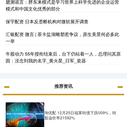
臆测谣言：胖东来模式是学习世界上科学先进的企业运营
模式和中国文化优秀的部分
保宇配资 日本反垄断机构对微软展开调查
汇银配资 微言 | 茶卡盐湖雕塑惹争议，原生美景何必多此
一举
牛股动力 55年授衔结束后，台下仍站着一人，总理问其原
因：没念到我的名字_黄火星_日军_瓷器
推荐资讯
淘优配 12月25日福莱转债下跌009%，转
股溢价率21592%