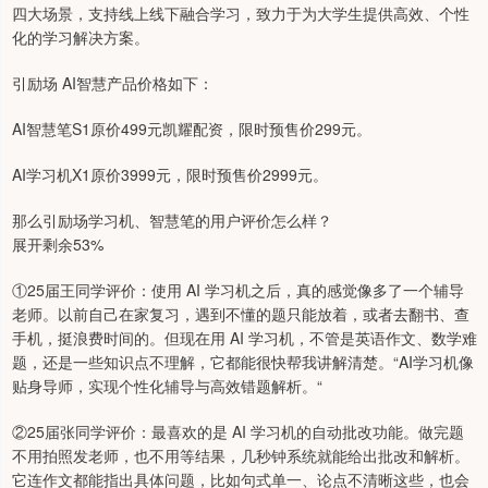
四大场景，支持线上线下融合学习，致力于为大学生提供高效、个性
化的学习解决方案。
引励场 AI智慧产品价格如下：
AI智慧笔S1原价499元凯耀配资，限时预售价299元。
AI学习机X1原价3999元，限时预售价2999元。
那么引励场学习机、智慧笔的用户评价怎么样？
展开剩余53%
①25届王同学评价：使用 AI 学习机之后，真的感觉像多了一个辅导
老师。以前自己在家复习，遇到不懂的题只能放着，或者去翻书、查
手机，挺浪费时间的。但现在用 AI 学习机，不管是英语作文、数学难
题，还是一些知识点不理解，它都能很快帮我讲解清楚。“AI学习机像
贴身导师，实现个性化辅导与高效错题解析。“
②25届张同学评价：最喜欢的是 AI 学习机的自动批改功能。做完题
不用拍照发老师，也不用等结果，几秒钟系统就能给出批改和解析。
它连作文都能指出具体问题，比如句式单一、论点不清晰这些，也会