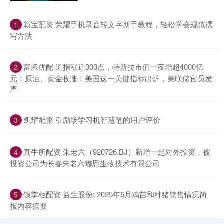
​新宝配资 荣耀手机录音转文字新手教程，轻松学会规范撰
1
写方法
​富腾优配 道指涨近300点，特斯拉市值一夜增超4000亿
2
元！原油、黄金收涨！美国这一关键指标出炉，美联储官员发
声
​凯耀配资 引励场学习机智慧笔的用户评价
3
​真牛所配资 朱老六（920726.BJ）新增一起对外投资，被
4
投资公司为长春朱老六嘟恩生物技术有限公司
​钱掌柜配资 益生股份: 2025年5月鸡苗和种猪销售情况简
5
报内容摘要