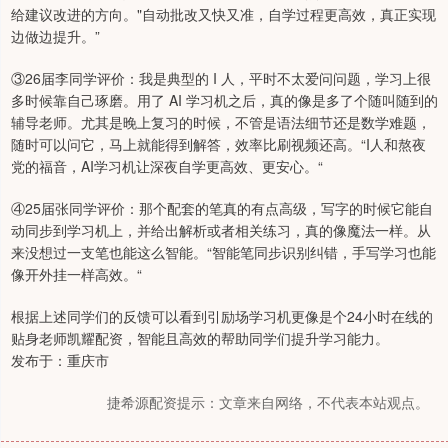
给建议改进的方向。"自动批改又快又准，自学过程更高效，真正实现
边做边提升。”
③26届李同学评价：我是典型的 I 人，平时不太爱问问题，学习上很
多时候靠自己琢磨。用了 AI 学习机之后，真的像是多了个随叫随到的
辅导老师。尤其是晚上复习的时候，不管是语法细节还是数学难题，
随时可以问它，马上就能得到解答，效率比刷视频还高。“I人和熬夜
党的福音，AI学习机让深夜自学更高效、更安心。“
④25届张同学评价：那个配套的笔真的有点高级，写字的时候它能自
动同步到学习机上，并给出解析或者相关练习，真的像魔法一样。从
来没想过一支笔也能这么智能。“智能笔同步识别纠错，手写学习也能
像开外挂一样高效。“
根据上述同学们的反馈可以看到引励场学习机更像是个24小时在线的
贴身老师凯耀配资，智能且高效的帮助同学们提升学习能力。
发布于：重庆市
捷希源配资提示：文章来自网络，不代表本站观点。