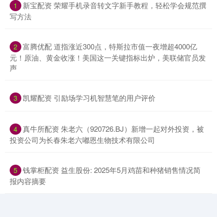
​新宝配资 荣耀手机录音转文字新手教程，轻松学会规范撰
1
写方法
​富腾优配 道指涨近300点，特斯拉市值一夜增超4000亿
2
元！原油、黄金收涨！美国这一关键指标出炉，美联储官员发
声
​凯耀配资 引励场学习机智慧笔的用户评价
3
​真牛所配资 朱老六（920726.BJ）新增一起对外投资，被
4
投资公司为长春朱老六嘟恩生物技术有限公司
​钱掌柜配资 益生股份: 2025年5月鸡苗和种猪销售情况简
5
报内容摘要