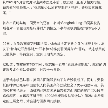
从2024年5月首次庭审直到本次庭审前，钱志敏一直否认相关指控。
钱志敏的律师表示：“钱志敏否认所有犯罪行为指控，并积极抗辩此
案。”
首次出庭时与她一同受审的还有一名叫“Senghok Ling”的同案被告，
后者对一项在明知是犯罪财产的情况下参与洗钱的指控同样拒不认
罪。
29日，在伦敦南华克刑事法庭，钱志敏决定更改之前的抗辩主张，承
认了“持有犯罪所得财产”罪名和“转移犯罪所得财产”罪名。钱志敏目前
已被羁押，等待宣判，宣判日期尚未确定。
据报道，在被捕前的5年间，钱志敏一直在 “逃避法律制裁”，此案的调
查涉及多个司法管辖区，过程十分复杂。
鉴于钱志敏已认罪，英国方面随即启动了财产没收程序。同时，受委
托的律师已经帮中国债权人向英国高等法院提交了民事追偿申请。英
国检察署也表示，该机构已就英国从钱志敏方面冻结的资产启动民事
追偿程序，在该程序进行到《2002年犯罪收益追缴法》第281条所规
定的进展之后，才会进行国家间的接触。