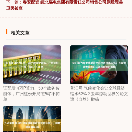
下一篇：
春安配资 皖北煤电集团有限责任公司销售公司原经理吴
卫民被查
相关文章
证配所 4万P算力、50个政务智
普汇网 气候变化会让全球经济
能体，广州这份开局“密码”不简
缩水62%？去年惊动世界的论文
单
遭《自然》撤稿