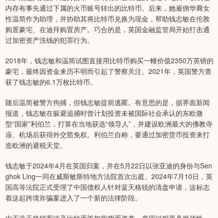
内存有事先通过下属的火币账号转出的比特币。后来，她雇佣华裔女
性温简作为助理，并协助其将比特币兑换为现金，帮助钱志敏在伦敦
购置豪宅、在迪拜购置房产。巧合的是，英国金融监管局开始打击通
过加密资产洗钱的犯罪行为。
2018年，钱志敏和温简试图直接用比特币购买一幢价值2350万英镑的
豪宅，最终因资金来历不明而引起了警察关注。2021年，英国警方查
获了钱志敏的6.1万枚比特币。
随后温简被警方拘捕，但钱志敏提前逃匿。有意思的是，据界面新闻
报道，钱志敏在躲避追捕时曾计划投资未被国际社会承认的东欧微
型“国家”利伯兰，打算在当地获选“领导人”，并建设欧洲最大的佛教寺
庙、机场后获得外交豁免权。利伯兰自称，要通过加密货币投资来打
造欧洲的避税天堂。
钱志敏于2024年4月在英国归案，并在5月22日以张亚迪的身份与Sen
ghok Ling一同在威斯敏斯特地方法院首次出庭。2024年7月10日，英
国高等法院正式受理了中国债权人针对蓝天格锐的清盘申请，这标志
着这起跨境诈骗案进入了一个新的法律阶段。