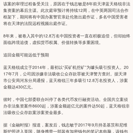
该案的审理过程备受关注，原因在于钱志敏是8年前天津蓝天格锐非法
集资案的幕后主谋。此次庭审预计将持续12周，在中英两国司法合作
框架下，期间将有中国办案警官亲赴伦敦出庭作证，多名中国受害者
将在天津的法院远程视频出庭作证。
8年来，被卷入其中的12.8万名中国投资者一直在积极追偿，但却始终
面临跨境追债，虚拟货币权属、价值转换等多重困境。
追回金额可能远低于预期
蓝天格锐成立于2014年，最初以“买矿机挖矿”为噱头吸引投资人。20
17年7月，公司因涉嫌非法吸收公众存款罪被天津警方查封。据天津
市公安局河东分局通报，蓝天格锐三年多吸引12.8万名投资人，涉案
金额达430亿元。
彼时，中国七部委联合叫停了各类代币发行融资活动。全国共立案侦
办非法集资案件8600起，涉案金额超亿元的案件达50起，蓝天格锐非
法吸收公众存款案涉案资金最多。
据《金融时报》报道，案发后，钱志敏于2017年9月持圣基茨和尼维
斯护照进入英国，随身携带一部装有加密钱包的笔记本电脑，该钱包