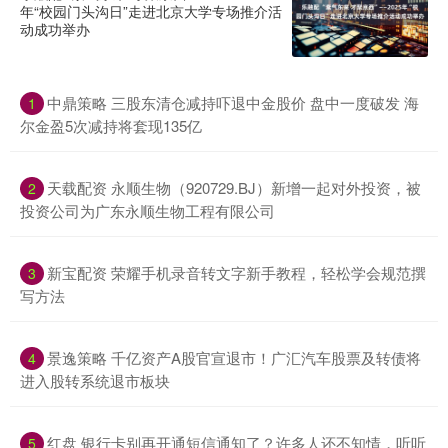
年“校园门头沟日”走进北京大学专场推介活
动成功举办
中鼎策略 三股东清仓减持吓退中金股价 盘中一度破发 海
1
尔金盈5次减持将套现135亿
天载配资 永顺生物（920729.BJ）新增一起对外投资，被
2
投资公司为广东永顺生物工程有限公司
新宝配资 荣耀手机录音转文字新手教程，轻松学会规范撰
3
写方法
景逸策略 千亿资产A股官宣退市！广汇汽车股票及转债将
4
进入股转系统退市板块
红盘 银行卡别再开通短信通知了？许多人还不知情，听听
5