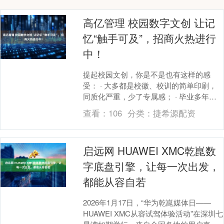
高亿管理 校园数字文创 让记
忆“触手可及”，招商火热进行
中！
提起校园文创，你是不是也有这样的感
受： · 大多都是校徽、校训的简单印刷，
同质化严重，少了专属感； · 毕业多年
后，想再联系校友，却发现纪念册里的联
查看：
106
分类：
捷希源配资
系方式已经“....
启远网 HUAWEI XMC乾崑数
字底盘引擎，让每一次出发，
都能从容自若
2026年1月17日，“华为乾崑媒体日——
HUAWEI XMC从容试驾体验活动”在深圳七