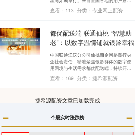
星湾如期举行。来自全国各地的用户嘉宾
齐聚专业测试场，通过四项针对性极强
查看：
113
分类：
专业网上配资
的....
都优配送端 联通仙桃 “智慧助
老”：以数字温情铺就银龄幸福
中国联通江汉分公司仙桃商企网格践行央
企社会责任，精准聚焦银龄群体的数字使
用困境与生活需求都优配送端，持续开展
系列 “智慧助老” 服务活动，以专业耐心搭
查看：
169
分类：
捷希源配资
建起跨越 ....
捷希源配资文章已加载完成
个股实时涨跌榜