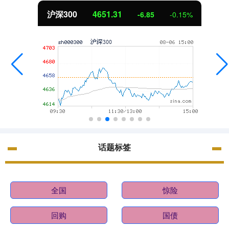
北证50
1122.88
-0.15%
3.42
话题标签
全国
惊险
回购
国债